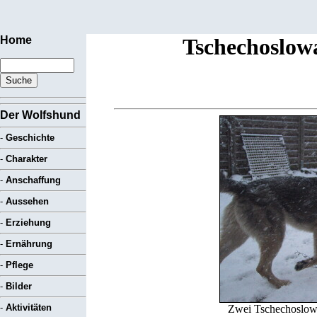
Home
Tschechoslow
Der Wolfshund
-
Geschichte
-
Charakter
-
Anschaffung
-
Aussehen
-
Erziehung
-
Ernährung
-
Pflege
-
Bilder
-
Aktivitäten
Zwei Tschechoslowa